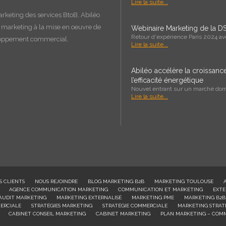
Lire la suite...
arketing des services BtoB, Abiléo
e marketing à la
mise en oeuvre
de
Webinaire Marketing de la DS
Retour d'expérience Paris 2024 a
loppement commercial.
Lire la suite...
Abiléo accélère la croissan
l’efficacité énergétique
Nouvel entrant sur un marché domi
Lire la suite...
S CLIENTS
NOUS REJOINDRE
BLOG MARKETING B2B
MARKETING TOULOUSE
AGENCE COMMUNICATION MARKETING
COMMUNICATION ET MARKETING
EXTE
AUDIT MARKETING
MARKETING EXTERNALISÉ
MARKETING PME
MARKETING B2B
ERCIALE
STRATÉGIES MARKETING
STRATÉGIE COMMERCIALE
MARKETING STRAT
CABINET CONSEIL MARKETING
CABINET MARKETING
PLAN MARKETING – COM