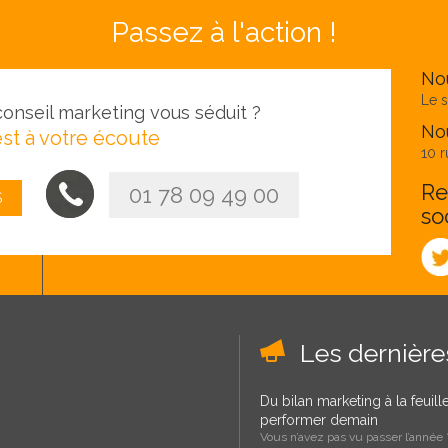
Passez à l'action !
No
Le s
onseil marketing vous séduit ?
Nou
st à votre écoute
10 r
Re
01 78 09 49 00
S
so
Les dernièr
Du bilan marketing à la feuil
performer demain
Vous n’avez pas vu passer l’année ?