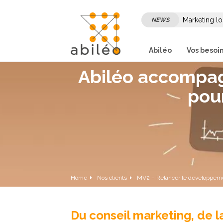
Marketing lo
NEWS
son marketi
Abiléo
Vos besoi
Abiléo accompagn
pou
Home
Nos clients
MV2 – Relancer le développem
Du conseil marketing, de 