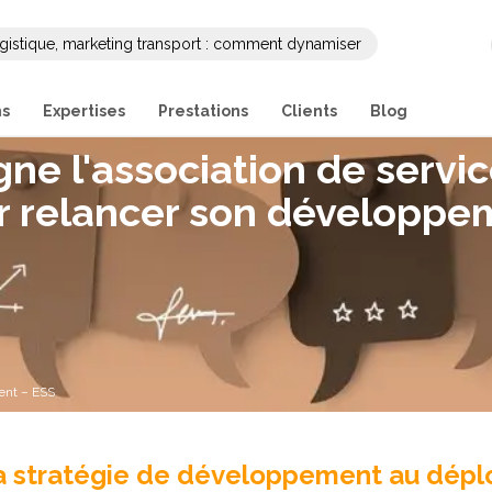
gistique, marketing transport : comment dynamiser
ng et sa communication B2B ?
ns
Expertises
Prestations
Clients
Blog
e l'association de servi
r relancer son développe
ent – ESS
la stratégie de développement au dép