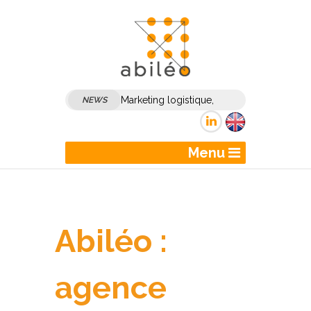
Marketing logistique,
NEWS
marketing transport :
comment dynamiser son
Menu
marketing et sa
communication B2B ?
Abiléo :
agence