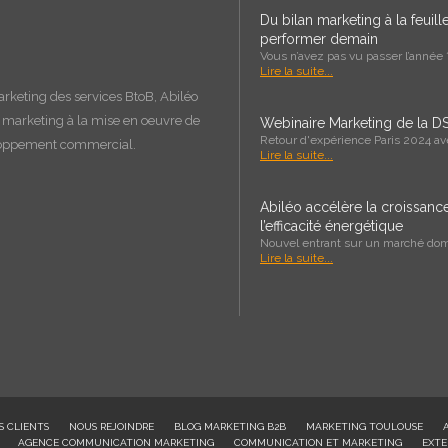
Du bilan marketing à la feuil
performer demain
Vous n’avez pas vu passer l’année ?
Lire la suite...
arketing des services BtoB, Abiléo
e marketing à la
mise en oeuvre
de
Webinaire Marketing de la DS
Retour d'expérience Paris 2024 a
loppement commercial.
Lire la suite...
Abiléo accélère la croissan
l’efficacité énergétique
Nouvel entrant sur un marché domi
Lire la suite...
S CLIENTS
NOUS REJOINDRE
BLOG MARKETING B2B
MARKETING TOULOUSE
AGENCE COMMUNICATION MARKETING
COMMUNICATION ET MARKETING
EXTE