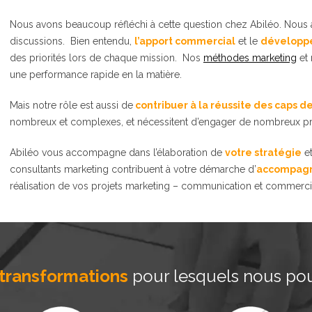
Nous avons beaucoup réfléchi à cette question chez Abiléo. Nous
discussions. Bien entendu,
l’apport commercial
et le
développe
des priorités lors de chaque mission. Nos
méthodes marketing
et
une performance rapide en la matière.
Mais notre rôle est aussi de
contribuer à la réussite des caps d
nombreux et complexes, et nécessitent d’engager de nombreux pro
Abiléo vous accompagne dans l’élaboration de
votre stratégie
e
consultants marketing contribuent à votre démarche d’
accompagn
réalisation de vos projets marketing – communication et commerci
 transformations
pour lesquels nous p