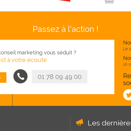
Passez à l'action !
No
Le s
onseil marketing vous séduit ?
Nou
st à votre écoute
10 r
Re
01 78 09 49 00
S
so
Les dernièr