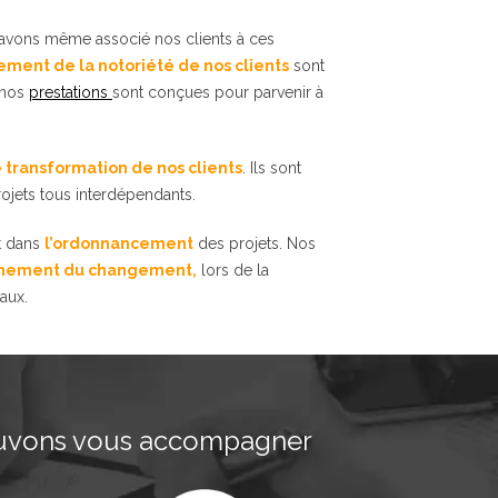
 avons même associé nos clients à ces
ment de la notoriété de nos clients
sont
 nos
prestations
sont conçues pour parvenir à
e transformation de nos clients
. Ils sont
jets tous interdépendants.
t dans
l’ordonnancement
des projets. Nos
ement du changement,
lors de la
aux.
ouvons vous accompagner