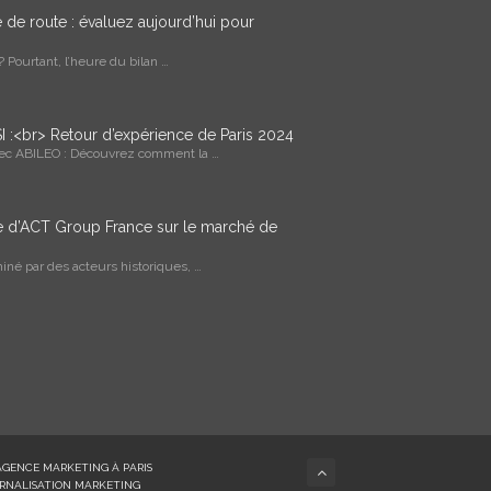
le de route : évaluez aujourd’hui pour
 Pourtant, l’heure du bilan …
I :<br> Retour d’expérience de Paris 2024
vec ABILEO : Découvrez comment la …
ce d’ACT Group France sur le marché de
né par des acteurs historiques, …
AGENCE MARKETING À PARIS
RNALISATION MARKETING