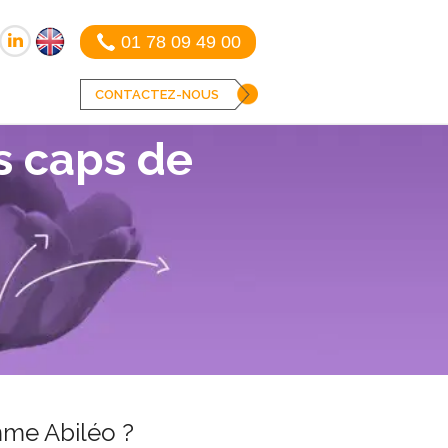
01 78 09 49 00
CONTACTEZ-NOUS
s caps de
mme Abiléo ?