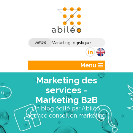
Marketing logistique,
NEWS
marketing transport :
comment dynamiser son
Menu
marketing et sa
Marketing des
communication B2B ?
services -
Marketing B2B
Un blog édité par Abiléo,
agence conseil en marketing