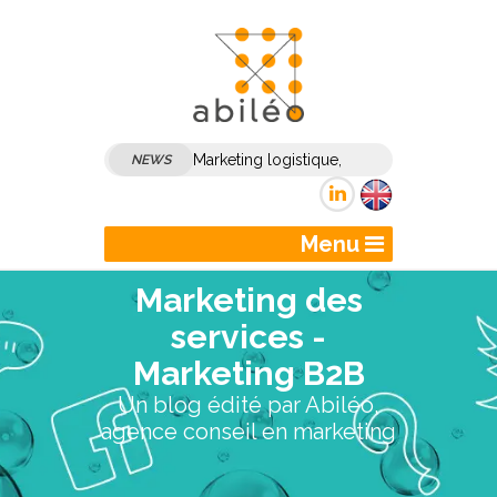
Marketing logistique,
NEWS
marketing transport :
comment dynamiser son
Menu
marketing et sa
Marketing des
communication B2B ?
services -
Marketing B2B
Un blog édité par Abiléo,
agence conseil en marketing