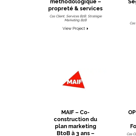
méthodologique –
Se
propreté & services
,
,
Cas Client
Services B2B
Stratégie
Marketing B2B
Cas 
View Project
MAIF – Co-
OP
construction du
plan marketing
Fo
BtoB à 3 ans –
Cas Cl