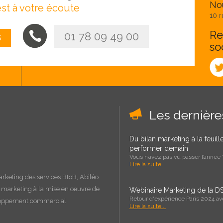
Nou
st à votre écoute
10 r
Re
01 78 09 49 00
S
so
Les dernièr
Du bilan marketing à la feuil
performer demain
Vous n’avez pas vu passer l’année ?
Lire la suite...
arketing des services BtoB, Abiléo
e marketing à la
mise en oeuvre
de
Webinaire Marketing de la DS
Retour d'expérience Paris 2024 a
loppement commercial.
Lire la suite...