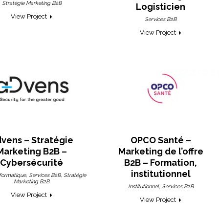
Stratégie Marketing B2B
Logisticien
View Project
Services B2B
View Project
vens – Stratégie
OPCO Santé –
Marketing B2B –
Marketing de l’offre
Cybersécurité
B2B – Formation,
institutionnel
,
,
nformatique
Services B2B
Stratégie
Marketing B2B
,
Institutionnel
Services B2B
View Project
View Project