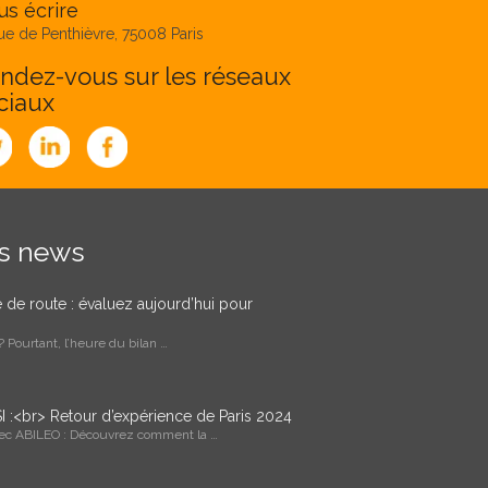
s écrire
ue de Penthièvre, 75008 Paris
ndez-vous sur les réseaux
ciaux
es news
le de route : évaluez aujourd’hui pour
 Pourtant, l’heure du bilan …
I :<br> Retour d’expérience de Paris 2024
vec ABILEO : Découvrez comment la …