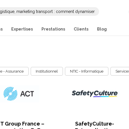
gistique, marketing transport : comment dynamiser
ng et sa communication B2B ?
ns
Expertises
Prestations
Clients
Blog
e - Assurance
Institutionnel
NTIC - Informatique
Service
T Group France –
SafetyCulture-