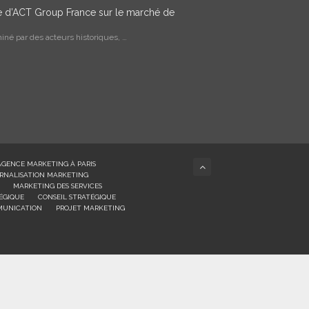
ce d’ACT Group France sur le marché de
né par des acteurs historiques, …
AGENCE MARKETING À PARIS
RNALISATION MARKETING
MARKETING DES SERVICES
ÉGIQUE
CONSEIL STRATÉGIQUE
MUNICATION
PROJET MARKETING