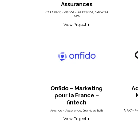
Assurances
,
,
Cas Client
Finance - Assurance
Services
B2B
View Project
Onfido – Marketing
Ad
pour la France –
fintech
,
Finance - Assurance
Services B2B
NTIC - I
View Project