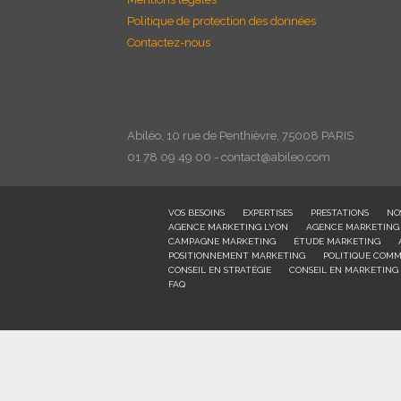
Politique de protection des données
Contactez-nous
Abiléo, 10 rue de Penthièvre, 75008 PARIS
01 78 09 49 00 - contact@abileo.com
VOS BESOINS
EXPERTISES
PRESTATIONS
NO
AGENCE MARKETING LYON
AGENCE MARKETING
CAMPAGNE MARKETING
ÉTUDE MARKETING
POSITIONNEMENT MARKETING
POLITIQUE COMM
CONSEIL EN STRATÉGIE
CONSEIL EN MARKETING
FAQ