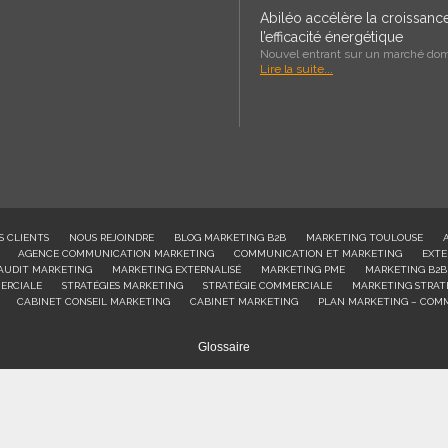
Abiléo accélère la croissan
l’efficacité énergétique
Nouvel entrant sur un marché domi
Lire la suite...
S CLIENTS
NOUS REJOINDRE
BLOG MARKETING B2B
MARKETING TOULOUSE
AGENCE COMMUNICATION MARKETING
COMMUNICATION ET MARKETING
EXTE
AUDIT MARKETING
MARKETING EXTERNALISÉ
MARKETING PME
MARKETING B2B
ERCIALE
STRATÉGIES MARKETING
STRATÉGIE COMMERCIALE
MARKETING STRAT
CABINET CONSEIL MARKETING
CABINET MARKETING
PLAN MARKETING – COM
Glossaire