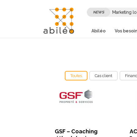
Marketing lo
NEWS
son marketi
Abiléo
Vos besoi
Toutes
Cas client
Financ
Home
Portfolios
Folio Description 4 Column
GSF – Coaching
AC