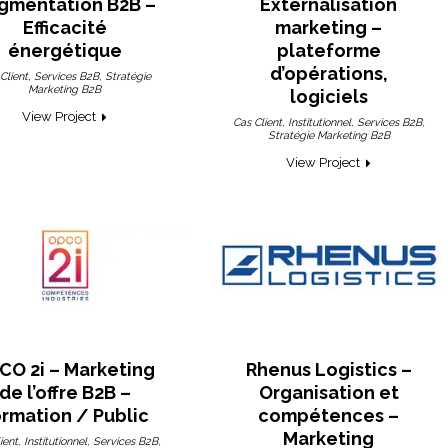
gmentation B2B –
Externalisation
Efficacité
marketing –
énergétique
plateforme
d’opérations,
,
,
Client
Services B2B
Stratégie
Marketing B2B
logiciels
View Project
,
,
,
Cas Client
Institutionnel
Services B2B
Stratégie Marketing B2B
View Project
CO 2i – Marketing
Rhenus Logistics –
de l’offre B2B –
Organisation et
rmation / Public
compétences –
Marketing
,
,
,
ient
Institutionnel
Services B2B