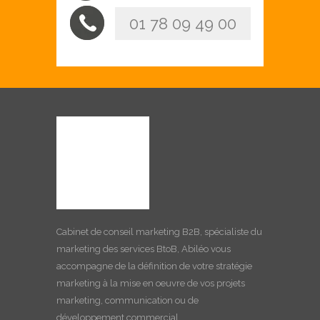
01 78 09 49 00
Cabinet de
conseil marketing B2B
, spécialiste du
marketing des services BtoB, Abiléo vous
accompagne de la définition de votre stratégie
marketing à la
mise en oeuvre
de vos projets
marketing, communication ou de
développement commercial.