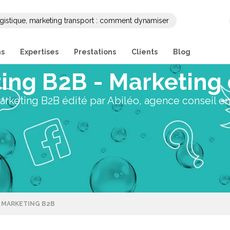
gistique, marketing transport : comment dynamiser
ng et sa communication B2B ?
ns
Expertises
Prestations
Clients
Blog
ing B2B - Marketing 
rketing B2B édité par Abiléo, agence conseil e
 MARKETING B2B