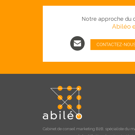
Notre approche du c
Abiléo e
CONTACTEZ-NOU
Cabinet de
conseil marketing B2B
, spécialiste du m