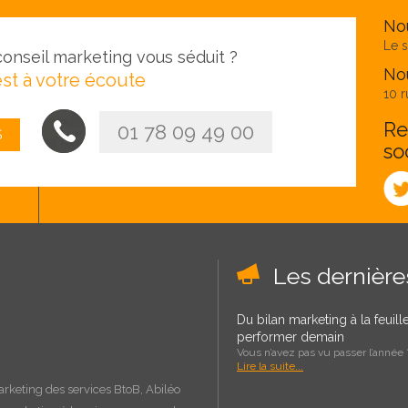
No
Le s
onseil marketing vous séduit ?
Nou
st à votre écoute
10 r
Re
01 78 09 49 00
S
so
Les dernièr
Du bilan marketing à la feuil
performer demain
Vous n’avez pas vu passer l’année ?
Lire la suite...
arketing des services BtoB, Abiléo