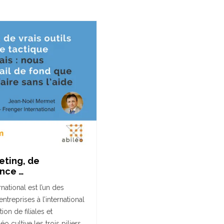
eting, de
ence …
ational est l’un des
reprises à l’international
ion de filiales et
éo cultive les trois piliers