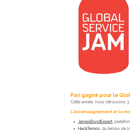
Pari gagné pour le Glo
Cette année, nous retrouvons 3 
L’accompagnement et la mobi
JamesBondExpert,
platefo
HackTemps
, du temps de lo