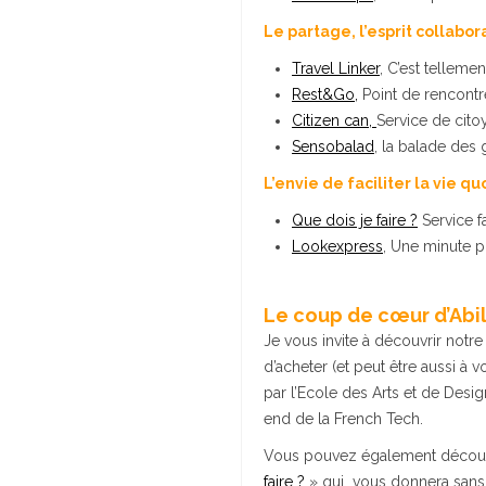
Le partage, l’esprit collabora
Travel Linker
, C’est telleme
Rest&Go,
Point de rencontre
Citizen can,
Service de cito
Sensobalad
, la balade des
L’envie de faciliter la vie q
Que dois je faire ?
Service f
Lookexpress
, Une minute p
Le coup de cœur d’Abil
Je vous invite à découvrir not
d’acheter (et peut être aussi à
par l’Ecole des Arts et de Desi
end de la French Tech.
Vous pouvez également découvri
faire ?
»
qui vous donnera sans 