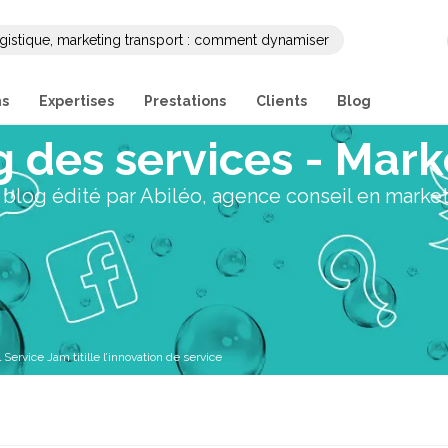
gistique, marketing transport : comment dynamiser
ng et sa communication B2B ?
ns
Expertises
Prestations
Clients
Blog
 des services - Mar
blog édité par Abiléo, agence conseil en marke
Service Jam titille l’innovation de service