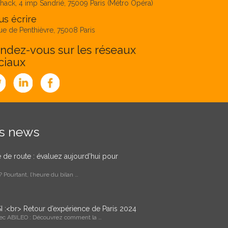
hack, 4 imp Sandrié, 75009 Paris (Métro Opéra)
s écrire
ue de Penthièvre, 75008 Paris
ndez-vous sur les réseaux
ciaux
es news
le de route : évaluez aujourd’hui pour
 Pourtant, l’heure du bilan …
I :<br> Retour d’expérience de Paris 2024
vec ABILEO : Découvrez comment la …