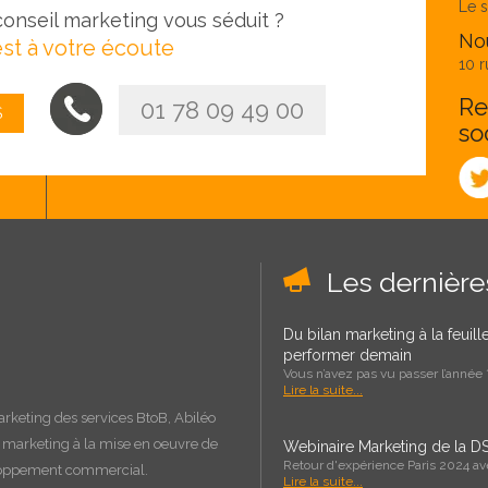
Le s
onseil marketing vous séduit ?
Nou
st à votre écoute
10 r
Re
01 78 09 49 00
S
so
Les dernièr
Du bilan marketing à la feuil
performer demain
Vous n’avez pas vu passer l’année ?
Lire la suite...
arketing des services BtoB, Abiléo
e marketing à la
mise en oeuvre
de
Webinaire Marketing de la DS
Retour d'expérience Paris 2024 a
loppement commercial.
Lire la suite...