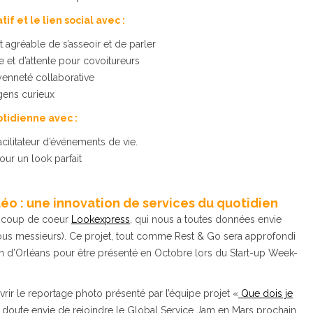
tif et le lien social avec :
nt agréable de s’asseoir et de parler
 et d’attente pour covoitureurs
yenneté collaborative
 gens curieux
uotidienne avec :
acilitateur d’événements de vie.
our un look parfait
éo : une innovation de services du quotidien
re coup de coeur
Lookexpress
, qui nous a toutes données envie
 vous messieurs). Ce projet, tout comme Rest & Go sera approfondi
gn d’Orléans pour être présenté en Octobre lors du Start-up Week-
r le reportage photo présenté par l’équipe projet «
Que dois je
doute envie de rejoindre le Global Service Jam en Mars prochain.