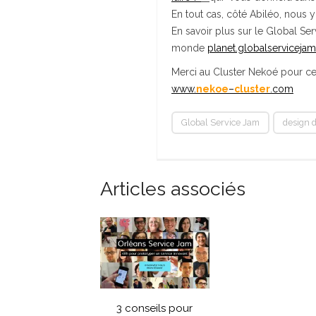
En tout cas, côté Abiléo, nous y
En savoir plus sur le Global Se
monde
planet.globalservicejam
Merci au Cluster Nekoé pour cette
www.
nekoe
–
cluster
.com
Global Service Jam
design d
Articles associés
3 conseils pour