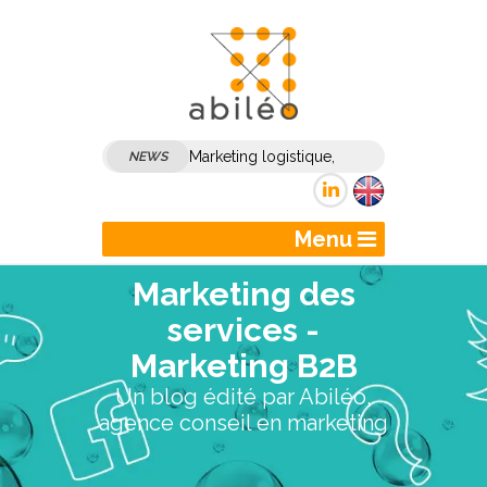
Marketing logistique,
NEWS
marketing transport :
comment dynamiser son
Menu
marketing et sa
Marketing des
communication B2B ?
services -
Marketing B2B
Un blog édité par Abiléo,
agence conseil en marketing