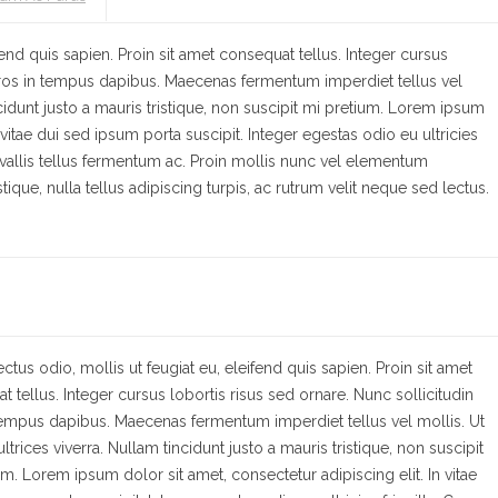
ifend quis sapien. Proin sit amet consequat tellus. Integer cursus
 eros in tempus dapibus. Maecenas fermentum imperdiet tellus vel
incidunt justo a mauris tristique, non suscipit mi pretium. Lorem ipsum
 vitae dui sed ipsum porta suscipit. Integer egestas odio eu ultricies
convallis tellus fermentum ac. Proin mollis nunc vel elementum
istique, nulla tellus adipiscing turpis, ac rutrum velit neque sed lectus.
ectus odio, mollis ut feugiat eu, eleifend quis sapien. Proin sit amet
 tellus. Integer cursus lobortis risus sed ornare. Nunc sollicitudin
tempus dapibus. Maecenas fermentum imperdiet tellus vel mollis. Ut
 ultrices viverra. Nullam tincidunt justo a mauris tristique, non suscipit
m. Lorem ipsum dolor sit amet, consectetur adipiscing elit. In vitae