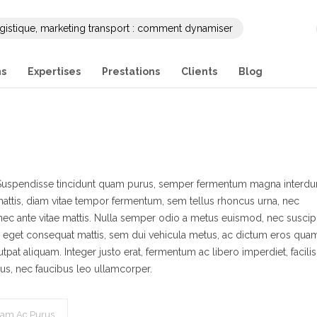
gistique, marketing transport : comment dynamiser
ng et sa communication B2B ?
ns
Expertises
Prestations
Clients
Blog
s. Suspendisse tincidunt quam purus, semper fermentum magna interd
mattis, diam vitae tempor fermentum, sem tellus rhoncus urna, nec
nec ante vitae mattis. Nulla semper odio a metus euismod, nec suscipi
 eget consequat mattis, sem dui vehicula metus, ac dictum eros qua
pat aliquam. Integer justo erat, fermentum ac libero imperdiet, facilis
ibus, nec faucibus leo ullamcorper.
uam Ac Purus