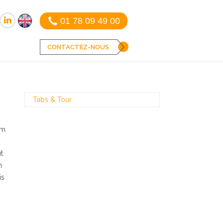
01 78 09 49 00
CONTACTEZ-NOUS
Tabs & Tour
um
t
m
is