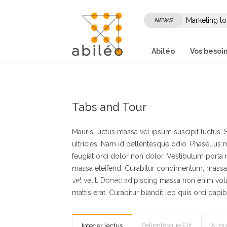
Marketing lo
NEWS
son marketi
Abiléo
Vos besoi
Tabs and Tour
Mauris luctus massa vel ipsum suscipit luctu
ultricies. Nam id pellentesque odio. Phasellus 
feugiat orci dolor non dolor. Vestibulum porta 
massa eleifend. Curabitur condimentum, massa
vel velit. Donec adipiscing massa non enim volut
Home
Tabs & Tour
mattis erat. Curabitur blandit leo quis orci dap
Pellentesque Elit
Aliq
Integer lectus