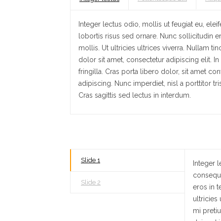
Integer lectus odio, mollis ut feugiat eu, ele
lobortis risus sed ornare. Nunc sollicitudin
mollis. Ut ultricies ultrices viverra. Nullam t
dolor sit amet, consectetur adipiscing elit. In
fringilla. Cras porta libero dolor, sit amet 
adipiscing. Nunc imperdiet, nisl a porttitor tr
Cras sagittis sed lectus in interdum.
Slide 1
Integer l
consequat
Slide 2
eros in 
ultricies
mi pretiu