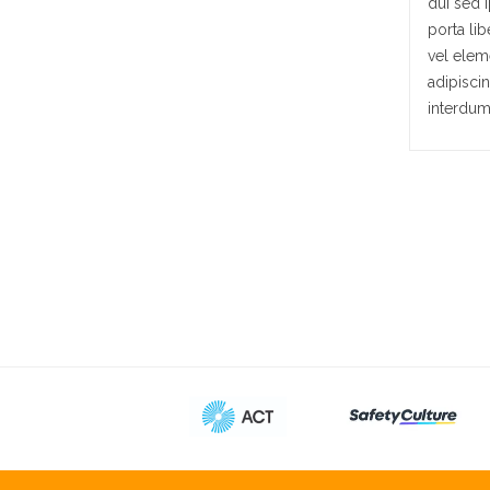
dui sed i
porta lib
vel eleme
adipiscin
interdum