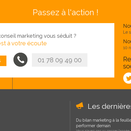
Passez à l'action !
No
Le s
onseil marketing vous séduit ?
Nou
st à votre écoute
10 r
Re
01 78 09 49 00
S
so
Les dernièr
Du bilan marketing à la feuil
performer demain
Vous n’avez pas vu passer l’année ?