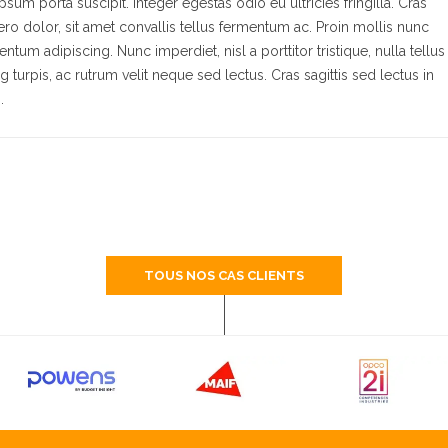
psum porta suscipit. Integer egestas odio eu ultricies fringilla. Cras
ero dolor, sit amet convallis tellus fermentum ac. Proin mollis nunc
ntum adipiscing. Nunc imperdiet, nisl a porttitor tristique, nulla tellus
g turpis, ac rutrum velit neque sed lectus. Cras sagittis sed lectus in
.
TOUS NOS CAS CLIENTS