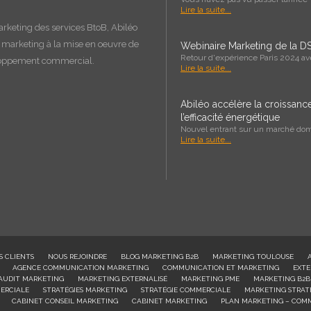
Lire la suite...
arketing des services BtoB, Abiléo
e marketing à la
mise en oeuvre
de
Webinaire Marketing de la DS
Retour d'expérience Paris 2024 a
loppement commercial.
Lire la suite...
Abiléo accélère la croissan
l’efficacité énergétique
Nouvel entrant sur un marché domi
Lire la suite...
S CLIENTS
NOUS REJOINDRE
BLOG MARKETING B2B
MARKETING TOULOUSE
AGENCE COMMUNICATION MARKETING
COMMUNICATION ET MARKETING
EXTE
AUDIT MARKETING
MARKETING EXTERNALISÉ
MARKETING PME
MARKETING B2B
ERCIALE
STRATÉGIES MARKETING
STRATÉGIE COMMERCIALE
MARKETING STRAT
CABINET CONSEIL MARKETING
CABINET MARKETING
PLAN MARKETING – COM