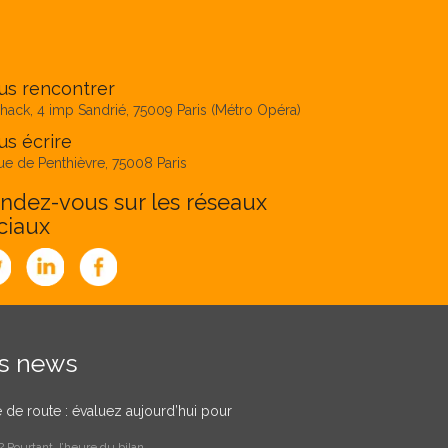
us rencontrer
hack, 4 imp Sandrié, 75009 Paris (Métro Opéra)
s écrire
ue de Penthièvre, 75008 Paris
ndez-vous sur les réseaux
ciaux
es news
le de route : évaluez aujourd’hui pour
 Pourtant, l’heure du bilan …